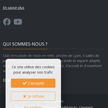
En savoir plus
QUI SOMMES-NOUS ?
Club d'escalade de Vaulx-en-Velin, proche de Lyon, 3 salles de
pratique, Gymnase Blondin, Tour d'escalade et espace adapté,
repose sur des principes de convivialité, d'accueil et d'ouverture
Ce site utilise des cookies
au plus grand nombre.
pour analyser son trafic
En savoir plus
J'accepte
Je refuse
©2026
CPEAVV
Paramétrer
Mentions légales
-
Confidentialité
-
Préférences
-
Connexion