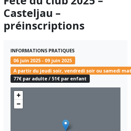
Fête du club 2025 –
Casteljau –
préinscriptions
INFORMATIONS PRATIQUES
06 juin 2025 - 09 juin 2025
A partir du jeudi soir, vendredi soir ou samedi ma
77€ par adulte / 51€ par enfant
+
−