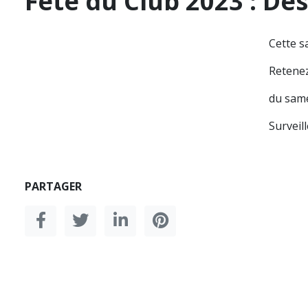
Fête du Club 2023 : D
Cette s
Retenez
du same
Surveil
PARTAGER